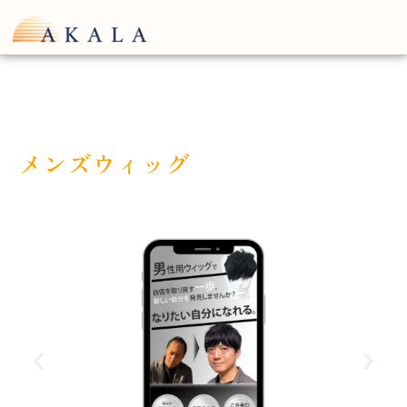
内
容
を
ス
キ
ッ
プ
メンズウィッグ