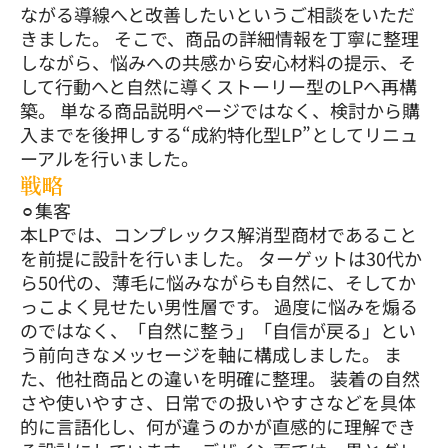
ながる導線へと改善したいというご相談をいただ
きました。 そこで、商品の詳細情報を丁寧に整理
しながら、悩みへの共感から安心材料の提示、そ
して行動へと自然に導くストーリー型のLPへ再構
築。 単なる商品説明ページではなく、検討から購
入までを後押しする“成約特化型LP”としてリニュ
ーアルを行いました。
戦略
⚪︎集客
本LPでは、コンプレックス解消型商材であること
を前提に設計を行いました。 ターゲットは30代か
ら50代の、薄毛に悩みながらも自然に、そしてか
っこよく見せたい男性層です。 過度に悩みを煽る
のではなく、「自然に整う」「自信が戻る」とい
う前向きなメッセージを軸に構成しました。 ま
た、他社商品との違いを明確に整理。 装着の自然
さや使いやすさ、日常での扱いやすさなどを具体
的に言語化し、何が違うのかが直感的に理解でき